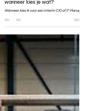
beleidsmedewerker die rapportages verwerkt met
een gratis AI-tool. Het gebeurt. Elke dag. In elke
Vaste IT'er of interim IT manager:
organisatie. Niet om
wanneer kies je wat?
Wanneer kies ik voor een interim CIO of IT-Manager