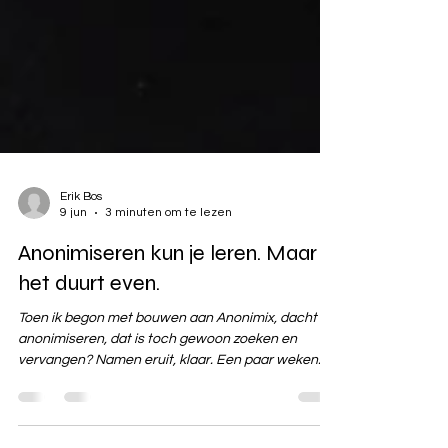
Erik Bos
9 jun
3 minuten om te lezen
Anonimiseren kun je leren. Maar
het duurt even.
Toen ik begon met bouwen aan Anonimix, dacht ik:
anonimiseren, dat is toch gewoon zoeken en
vervangen? Namen eruit, klaar. Een paar weken
later begreep ik waarom die gedachte gevaarlijk
naïef was. Dit is wat ik onderweg heb geleerd. Het