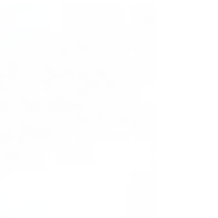
begint met een schijnbaar simpele vraag Stel je
voor: een verpleegkundige typt een
overdrachtsnotitie in Anonimix. De tekst bevat
„1000 mg metformine‟. En drie regels lager staat
het thuisadres, inclusief postcode 1000 MG.
Dezelfde vier cijfer