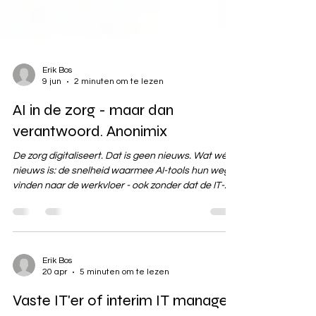
Erik Bos
9 jun
2 minuten om te lezen
AI in de zorg - maar dan
verantwoord. Anonimix
De zorg digitaliseert. Dat is geen nieuws. Wat wél
nieuws is: de snelheid waarmee AI-tools hun weg
vinden naar de werkvloer - ook zonder dat de IT-
afdeling of de functionaris gegevensbescherming
er iets van weet. Een verpleegkundige die een
overdrachtsnotitie in ChatGPT plakt om een
samenvatting te krijgen. Een arts die een
ontslagbrief laat herschrijven. Een
Erik Bos
20 apr
5 minuten om te lezen