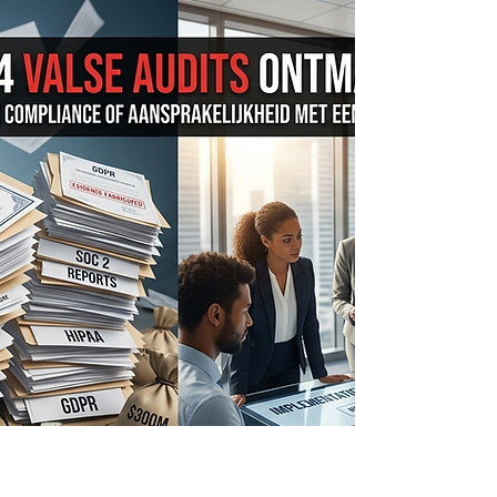
het IT-landschap. Servers, werkplekken, Microsoft
365, cloudomgevingen. Begrijpelijk — maar in food,
manufacturing en energie zit een tweede wereld.
Een wereld van PLC's, SCADA-systemen,
besturingsnetwerken en remote verbindingen naar
machineleveranciers. Operationele Technologie —
OT. En die wereld wordt bij NIS2-implementaties