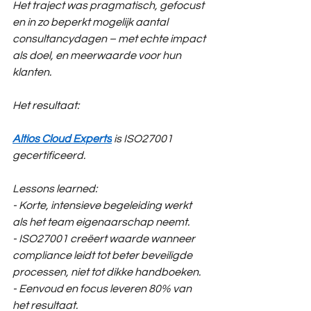
Het traject was pragmatisch, gefocust 
en in zo beperkt mogelijk aantal 
consultancydagen – met echte impact 
als doel, en meerwaarde voor hun 
klanten.
Het resultaat:
Altios Cloud Experts
 is ISO27001 
gecertificeerd.
Lessons learned:
- Korte, intensieve begeleiding werkt 
als het team eigenaarschap neemt.
- ISO27001 creëert waarde wanneer 
compliance leidt tot beter beveiligde 
processen, niet tot dikke handboeken.
- Eenvoud en focus leveren 80% van 
het resultaat. 