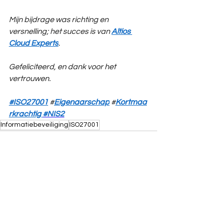
Mijn bijdrage was richting en 
versnelling; het succes is van 
Altios 
Cloud Experts
.
Gefeliciteerd, en dank voor het 
vertrouwen.
#
ISO27001
 #
Eigenaarschap
 #
Kortmaa
rkrachtig
#NIS2
Informatiebeveiliging
ISO27001
Alles weergeven
Recente blogposts